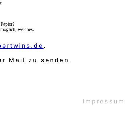
n:
 Papier?
 möglich, welches.
ertwins.de
.
er Mail zu senden.
Impressum